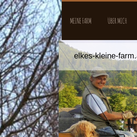
MEINE FARM
ÜBER MICH
elkes-kleine-farm.