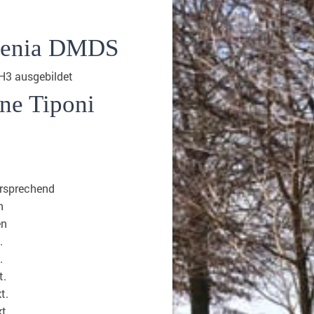
tenia DMDS
H3 ausgebildet
ne Tiponi
ersprechend
n
en
.
.
t.
t.
t.